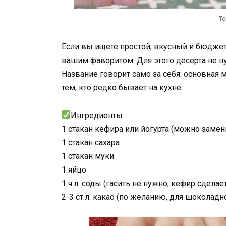
То
Если вы ищете простой, вкусный и бюджетн
вашим фаворитом. Для этого десерта не 
Название говорит само за себя: основная 
тем, кто редко бывает на кухне.
Ингредиенты:
1 стакан кефира или йогурта (можно заме
1 стакан сахара
1 стакан муки
1 яйцо
1 ч.л. соды (гасить не нужно, кефир сделае
2-3 ст.л. какао (по желанию, для шоколадно