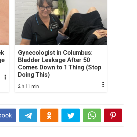
ck
Gynecologist in Columbus:
ge
Bladder Leakage After 50
Comes Down to 1 Thing (Stop
Doing This)
2 h 11 min
book