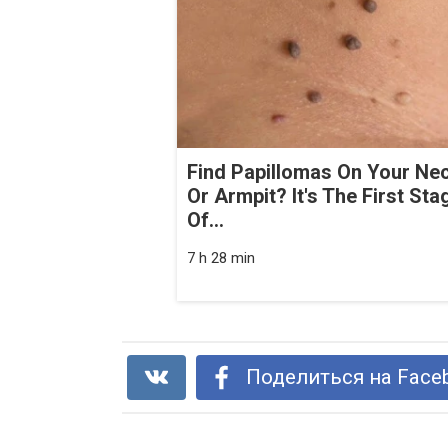
Find Papillomas On Your Ne
Or Armpit? It's The First Sta
Of...
7 h 28 min
Поделиться на Face