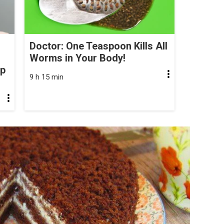
Doctor: One Teaspoon Kills All
Worms in Your Body!
op
9 h 15 min