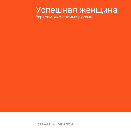
Перейти
Успешная женщина
к
контенту
Украсим мир своими руками
Главная
»
Рецепты