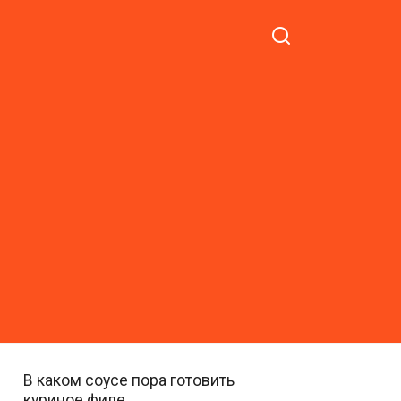
В каком соусе пора готовить
куриное филе