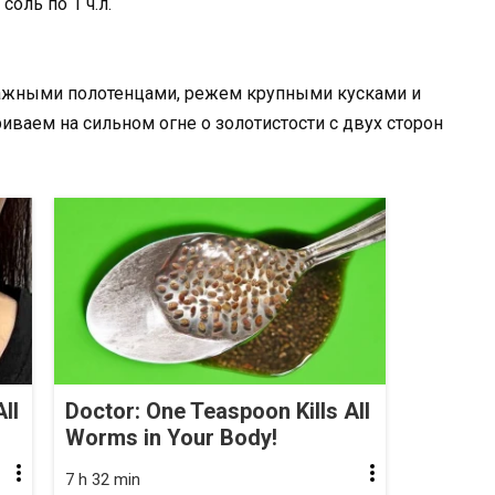
соль по 1 ч.л.
ажными полотенцами, режем крупными кусками и
ваем на сильном огне о золотистости с двух сторон
ll
Doctor: One Teaspoon Kills All
Worms in Your Body!
7 h 32 min