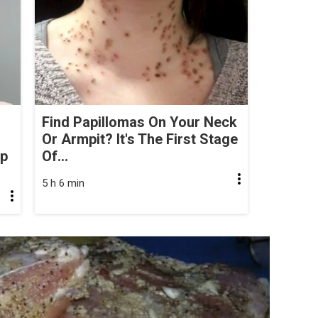
Find Papillomas On Your Neck
Or Armpit? It's The First Stage
op
Of...
5 h 6 min