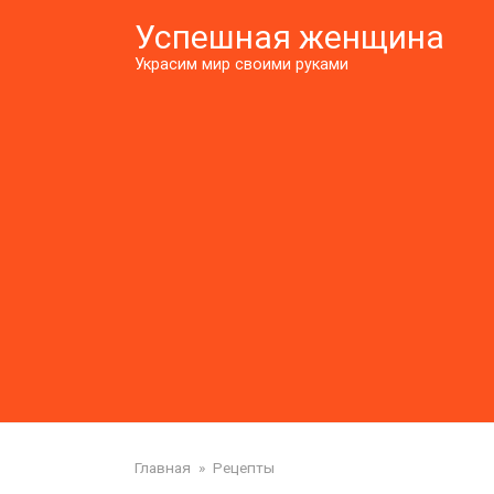
Перейти
Успешная женщина
к
контенту
Украсим мир своими руками
Главная
»
Рецепты