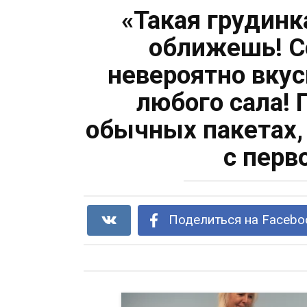
«Такая грудинк
оближешь! С
невероятно вку
любого сала! 
обычных пакетах,
с перв
Поделиться на Facebo