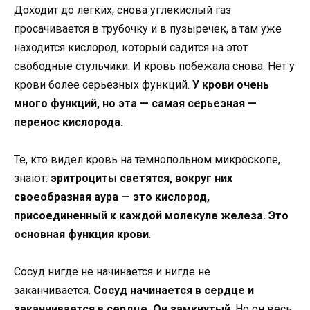
Доходит до легких, снова углекислый газ
просачивается в трубочку и в пузыречек, а там уже
находится кислород, который садится на этот
свободные стульчики. И кровь побежала снова. Нет у
крови более серьезных функций.
У крови очень
много функций, но эта — самая серьезная —
перенос кислорода.
Те, кто видел кровь на темнопольном микроскопе,
знают:
эритроциты светятся, вокруг них
своеобразная аура — это кислород,
присоединенный к каждой молекуле железа. Это
основная функция крови
.
Сосуд нигде не начинается и нигде не
заканчивается.
Сосуд начинается в сердце и
заканчивается в сердце. Он замкнутый
. Но он весь