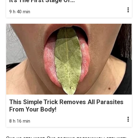
It's The First Stage Of...
9 h 40 min
This Simple Trick Removes All Parasites
From Your Body!
8 h 16 min