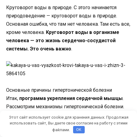
Круговорот воды в природе. С этого начинается
природоведение — круговорот воды в природе.
Основная ошибка, что там нет человека. Там есть все,
кроме человека.
Круговорот воды в организме
человека — это жизнь сердечно-сосудистой
системы. Это очень важно
.
Основные причины гипертонической болезни
Итак,
программа укрепления сердечной мышцы
.
Рассмотрим механизмы гипертонической болезни.
Вам сейчас это сложно будет усвоить досконально,
Этот сайт использует cookie для хранения данных. Продолжая
но я назову минимум
6 причин гипертонической
использовать сайт, Вы даете свое согласие на работу с этими
файлами.
OK
болезни
.