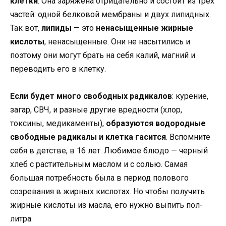
клетки
. Она заряжена отрицательно и состоит из трех
частей: одной белковой мембраны и двух липидных.
Так вот,
липиды
— это
ненасыщенные жирные
кислоты
, ненасыщенные. Они не насытились и
поэтому они могут брать на себя калий, магний и
переводить его в клетку.
Если будет много свободных радикалов
: курение,
загар, СВЧ, и разные другие вредности (хлор,
токсины, медикаменты),
образуются водородные
свободные радикалы и клетка гасится
. Вспомните
себя в детстве, в 16 лет. Любимое блюдо — черный
хлеб с растительным маслом и с солью. Самая
большая потребность была в период полового
созревания в жирных кислотах. Но чтобы получить
жирные кислоты из масла, его нужно выпить пол-
литра.