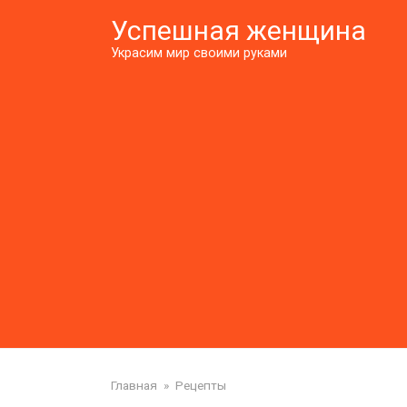
Перейти
Успешная женщина
к
контенту
Украсим мир своими руками
Главная
»
Рецепты