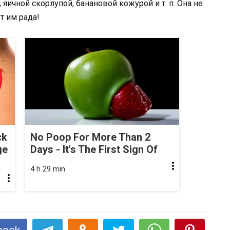
яичной скорлупой, банановой кожурой и т. п. Она не
т им рада!
ck
No Poop For More Than 2
ge
Days - It's The First Sign Of
4 h 29 min
book