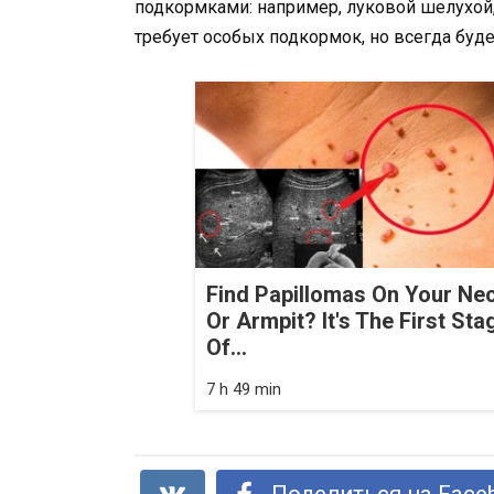
подкормками: например, луковой шелухой, 
требует особых подкормок, но всегда буде
Find Papillomas On Your Ne
Or Armpit? It's The First Sta
Of...
7 h 49 min
Поделиться на Face