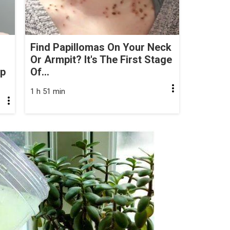
Find Papillomas On Your Neck
Or Armpit? It's The First Stage
op
Of...
1 h 51 min