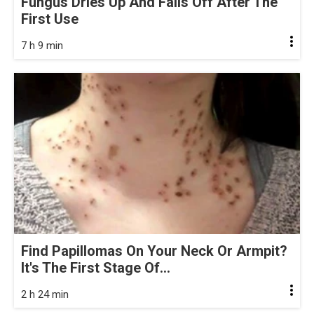
Fungus Dries Up And Falls Off After The
First Use
7 h 9 min
Find Papillomas On Your Neck Or Armpit?
It's The First Stage Of...
2 h 24 min