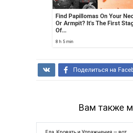
Find Papillomas On Your Ne
Or Armpit? It's The First Sta
Of...
8 h 5 min
Поделиться на Face
Вам также м
Еда, Кровать и Упражнения — вот