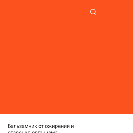
Бальзамчик от ожирения и
старения организма