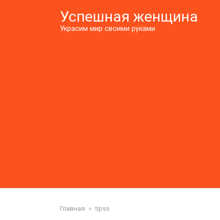
Перейти
Успешная женщина
к
контенту
Украсим мир своими руками
Главная
»
tipss