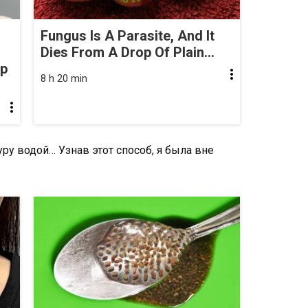
Fungus Is A Parasite, And It
Dies From A Drop Of Plain...
op
8 h 20 min