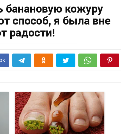
ь банановую кожуру
от способ, я была вне
от радости!
ok