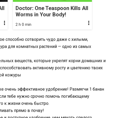
ll
Doctor: One Teaspoon Kills All
Worms in Your Body!
2 h 0 min
ое способно сотворить чудо даже с хилыми,
ура для комнатных растений — одно из самых
ельных веществ, которые укрепят корни домашних и
 способствовать активному росту и цветению твоих
вой кожуры
кже очень эффективное удобрение! Размягчи 1 банан
Если тебе нужно срочно помочь погибающему
го к жизни очень быстро.
ивать прямо в почву!
 и доступное удобрение, чем мякоть спелого