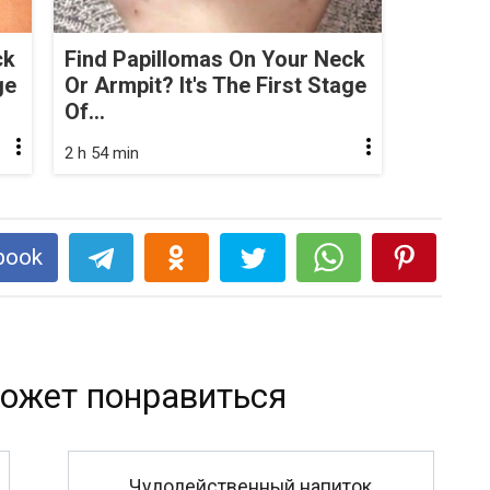
ck
Find Papillomas On Your Neck
ge
Or Armpit? It's The First Stage
Of...
2 h 54 min
book
ожет понравиться
Чудодейственный напиток