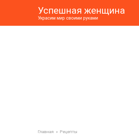
Перейти
Успешная женщина
к
контенту
Украсим мир своими руками
Главная
»
Рецепты