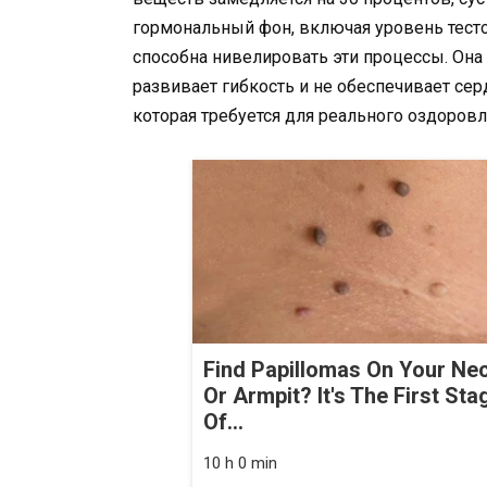
гормональный фон, включая уровень тесто
способна нивелировать эти процессы. Она
развивает гибкость и не обеспечивает се
которая требуется для реального оздоровл
Find Papillomas On Your Ne
Or Armpit? It's The First Sta
Of...
10 h 0 min