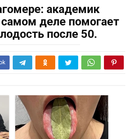
агомере: академик
а самом деле помогает
лодость после 50.
ok