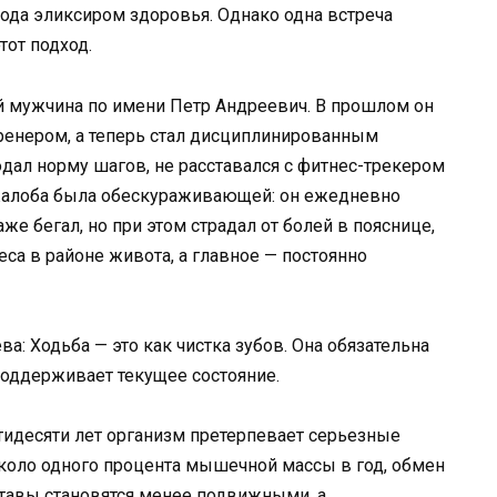
рода эликсиром здоровья. Однако одна встреча
тот подход.
й мужчина по имени Петр Андреевич. В прошлом он
енером, а теперь стал дисциплинированным
ал норму шагов, не расставался с фитнес-трекером
 жалоба была обескураживающей: он ежедневно
же бегал, но при этом страдал от болей в пояснице,
еса в районе живота, а главное — постоянно
а: Ходьба — это как чистка зубов. Она обязательна
 поддерживает текущее состояние.
ятидесяти лет организм претерпевает серьезные
коло одного процента мышечной массы в год, обмен
ставы становятся менее подвижными, а