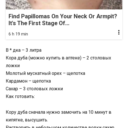
Find Papillomas On Your Neck Or Armpit?
It's The First Stage Of...
6 h 19 min
В * дка – 3 литра
Кора дуба (можно купить в аптеке) – 2 столовых
ложки
Молотый мускатный орех – щепотка
Кардамон – щепотка
Сахар – 3 столовых ложки
Как готовить:
Кору дуба сначала нужно замочить на 10 минут в
кипятке, высушить.
Растворить в небольшом количестве водки сахар,