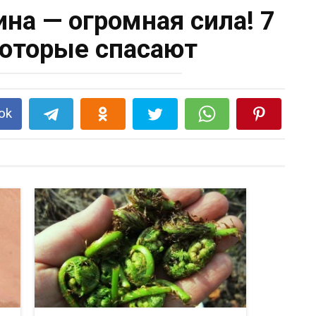
на — огромная сила! 7
которые спасают
ok