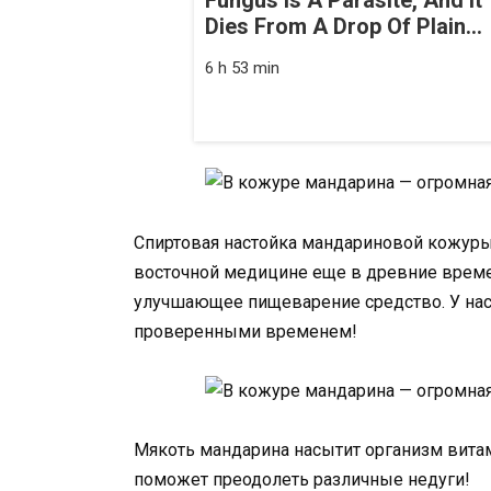
Fungus Is A Parasite, And It
Dies From A Drop Of Plain...
6 h 53 min
Спиртовая настойка мандариновой кожуры,
восточной медицине еще в древние времен
улучшающее пищеварение средство. У нас
проверенными временем!
Мякоть мандарина насытит организм вита
поможет преодолеть различные недуги!