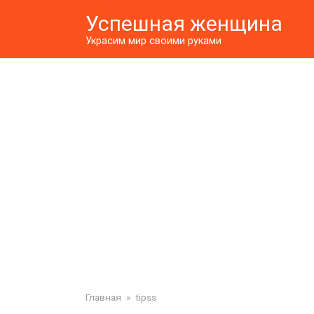
Перейти
Успешная женщина
к
контенту
Украсим мир своими руками
Главная
»
tipss