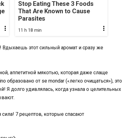
ck
Stop Eating These 3 Foods
ge
That Are Known to Cause
Parasites
11 h 18 min
т! Вдыхаешь этот сильный аромат и сразу же
ной, аппетитной мякотью, которая даже слаще
o образовано от se mondar («легко очищаться»), это
ей! Я долго удивлялась, когда узнала о целительных
ывают.