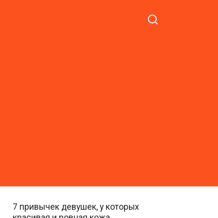
7 привычек девушек, у которых
красивая и ровная кожа