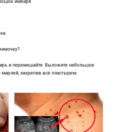
орошок имбиря
ка.
римочку?
бирь и перемешайте. Выложите небольшое
е марлей, закрепив всё пластырем.