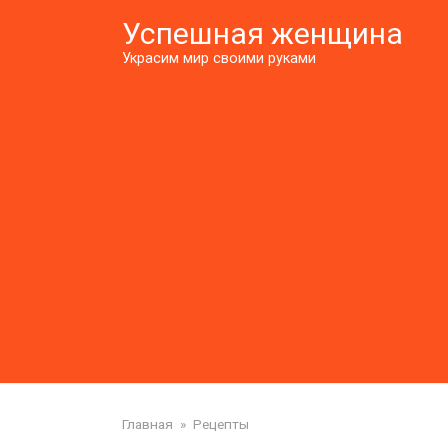
Перейти
Успешная женщина
к
контенту
Украсим мир своими руками
Главная
»
Рецепты