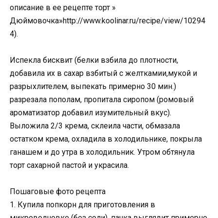
описание в ее рецепте торт »
Дюймовочка»http://www.koolinar.ru/recipe/view/10294
4).
Испекла бисквит (белки взбила до плотности,
добавила их в сахар взбитый с желткамии,мукой и
разрыхлителем, выпекать примерно 30 мин.)
разрезала пополам, пропитала сиропом (ромовый
ароматизатор добавил изумительный вкус).
Выложила 2/3 крема, склеила части, обмазала
остатком крема, охладила в холодильнике, покрыла
ганашем и до утра в холодильник. Утром обтянула
торт сахарной пастой и украсила.
Пошаговые фото рецепта
1. Купила попкорн для приготовления в
микроволновке (без соли), пачка выглядит примерно