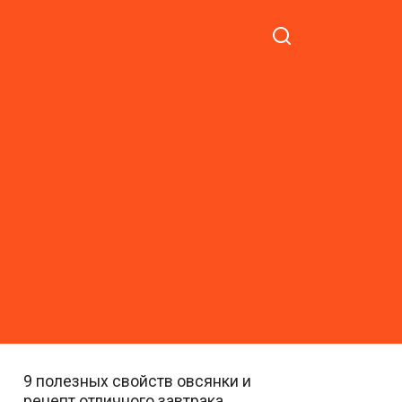
9 полезных свойств овсянки и
рецепт отличного завтрака