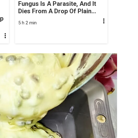
Fungus Is A Parasite, And It
Dies From A Drop Of Plain...
op
5 h 2 min