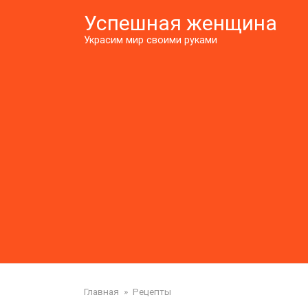
Перейти
Успешная женщина
к
контенту
Украсим мир своими руками
Главная
»
Рецепты