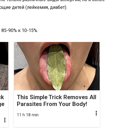
щие детей (лейкемия, диабет).
 85-90% к 10-15%.
ck
This Simple Trick Removes All
ge
Parasites From Your Body!
11 h 18 min