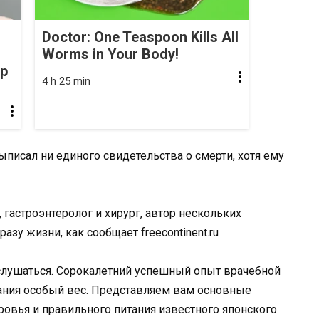
Doctor: One Teaspoon Kills All
Worms in Your Body!
op
4 h 25 min
выписал ни единого свидетельства о смерти, хотя ему
гастроэнтеролог и хирург, автор нескольких
зу жизни, как сообщает freecontinent.ru
ислушаться. Сорокалетний успешный опыт врачебной
тания особый вес. Представляем вам основные
ровья и правильного питания известного японского