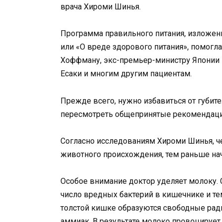
врача Хироми Шинья.
Программа правильного питания, изложе
или «О вреде здорового питания», помогла
Хоффману, экс-премьер-министру Японии 
Есаки и многим другим пациентам.
Прежде всего, нужно избавиться от губит
пересмотреть общепринятые рекомендаци
Согласно исследованиям Хироми Шинья, ч
животного происхождения, тем раньше нач
Особое внимание доктор уделяет молоку
число вредных бактерий в кишечнике и те
толстой кишке образуются свободные ради
аммиак. В результате молоко провоцирует