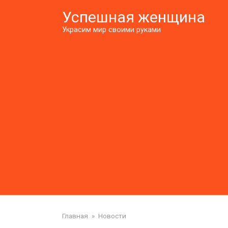
Перейти
Успешная женщина
к
контенту
Украсим мир своими руками
Главная
»
Новости