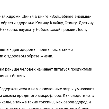
нная Хироми Шинья в книге «Волшебные энзимы»
 обрести здоровье Кевину Кляйну, Стингу, Дастину
Накасонэ, лауреату Нобелевской премии Леону
ельных для здоровья привычек, а также
и о здоровом образе жизни.
ем раньше человек начинает питаться продуктами
инает болеть.
. Содержащиеся в нем окисленные жиры умножают
м самым вредят его микрофлоре. Как следствие, в
калы, а также такие токсины, как сероводород и
 не только различные виды аллергии, но и более