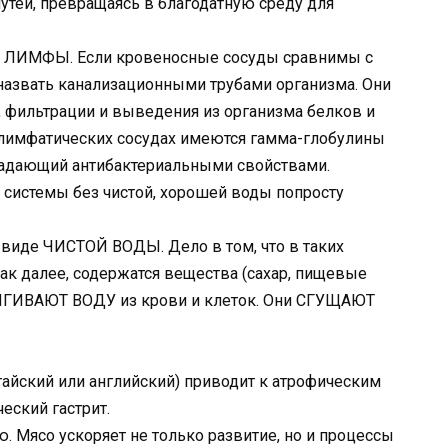
утей, превращаясь в благодатную среду для
о и ЛИМФЫ. Если кровеносные сосуды сравнимы с
назвать канализационными трубами организма. Они
фильтрации и выведения из организма белков и
В лимфатических сосудах имеются гамма-глобулины
бладающий антибактериальными свойствами.
системы без чистой, хорошей воды попросту
 виде ЧИСТОЙ ВОДЫ. Дело в том, что в таких
и так далее, содержатся вещества (сахар, пищевые
ТЯГИВАЮТ ВОДУ из крови и клеток. Они СГУЩАЮТ
тайский или английский) приводит к атрофическим
еский гастрит.
 Мясо ускоряет не только развитие, но и процессы