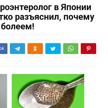
роэнтеролог в Японии
ко разъяснил, почему
болеем!
ok