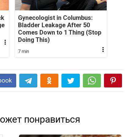
ck
Gynecologist in Columbus:
ge
Bladder Leakage After 50
Comes Down to 1 Thing (Stop
Doing This)
7 min
book
ожет понравиться