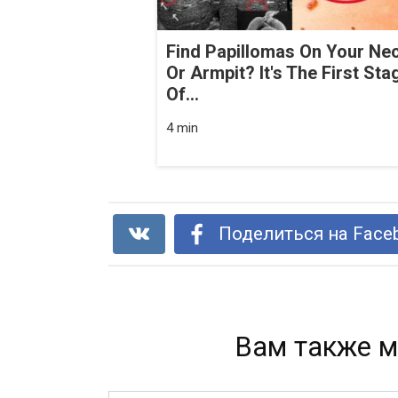
Find Papillomas On Your Ne
Or Armpit? It's The First Sta
Of...
4 min
Поделиться на Face
Вам также м