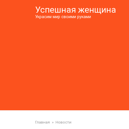
Перейти
Успешная женщина
к
контенту
Украсим мир своими руками
Главная
»
Новости