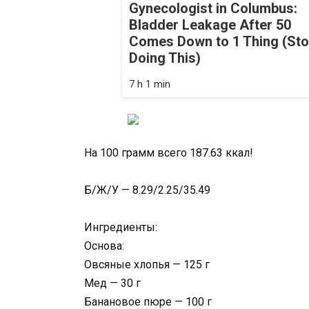
Gynecologist in Columbus:
Bladder Leakage After 50
Comes Down to 1 Thing (St
Doing This)
7 h 1 min
На 100 грамм всего 187.63 ккал!
Б/Ж/У — 8.29/2.25/35.49
Ингредиенты:
Основа:
Овсяные хлопья — 125 г
Мед — 30 г
Банановое пюре — 100 г