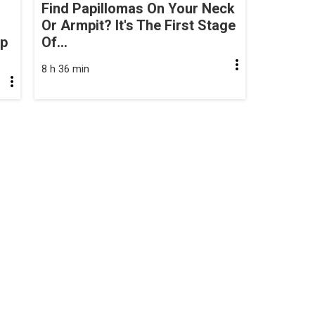
Find Papillomas On Your Neck
Or Armpit? It's The First Stage
op
Of...
8 h 36 min