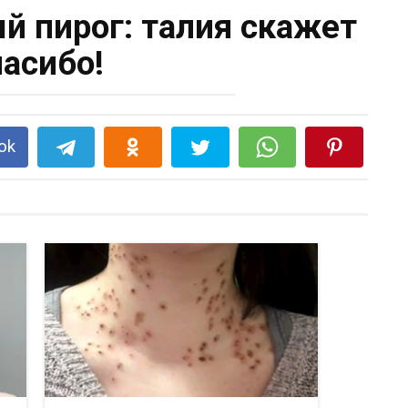
 пирог: талия скажет
пасибо!
ok