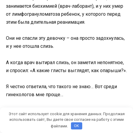
занимается биохимией (врач-лаборант), и у них умер
от лимфогрануломатоза ребенок, у которого перед
этим была длительная реанимация.
Они не спасли эту девочку – она просто задохнулась,
и у нее отошла слизь.
А когда врач вытирал слизь, он заметил непонятное,
и спросил: «А какие глисты выглядят, как опарыши?».
Я честно ответила, что такого не знаю… Вот среди
гинекологов мне проще…
А там полная тряпка была глистов – на вид точно, как
Этот сайт использует cookie для хранения данных. Продолжая
опарыши на мясе – это чья-то личиночная стадия… Но
использовать сайт, Вы даете свое согласие на работу с этими
файлами.
OK
были они в лимфатических узлах БРОНХОВ!