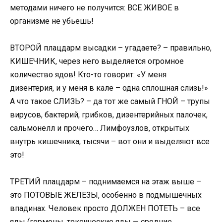
методами ничего не получится: ВСЕ ЖИВОЕ в
организме не убьешь!
ВТОРОЙ плацдарм высадки – угадаете? – правильно,
КИШЕЧНИК, через него выделяется огромное
количество ядов! Кто-то говорит: «У меня
дизентерия, и у меня в кале – одна сплошная слизь!»
А что такое СЛИЗЬ? – да тот же самый ГНОЙ – трупы
вирусов, бактерий, грибков, дизентерийных палочек,
сальмонелл и прочего… Лимфоузлов, открытых
внутрь кишечника, тысячи – вот они и выделяют все
это!
ТРЕТИЙ плацдарм – поднимаемся на этаж выше –
это ПОТОВЫЕ ЖЕЛЕЗЫ, особенно в подмышечных
впадинах. Человек просто ДОЛЖЕН ПОТЕТЬ – все
яды (гормоны, токсические яды — средние