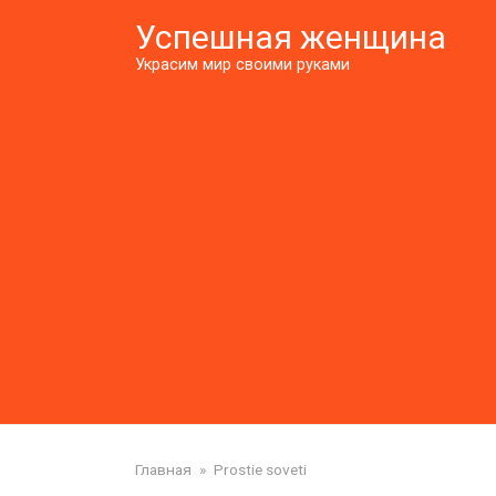
Перейти
Успешная женщина
к
контенту
Украсим мир своими руками
Главная
»
Prostie soveti