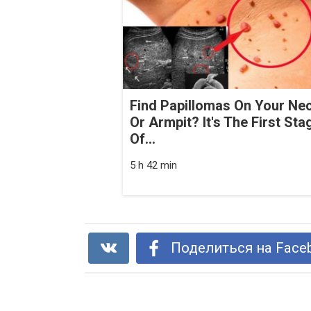
Find Papillomas On Your Ne
Or Armpit? It's The First Sta
Of...
5 h 42 min
Поделиться на Face