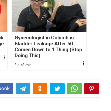
ck
Gynecologist in Columbus:
ge
Bladder Leakage After 50
Comes Down to 1 Thing (Stop
Doing This)
8 h 48 min
book