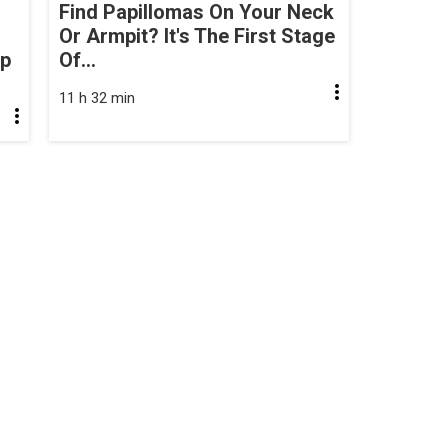
Find Papillomas On Your Neck
Or Armpit? It's The First Stage
op
Of...
11 h 32 min