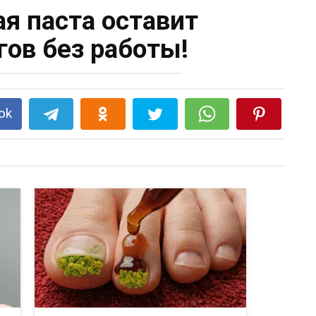
ая паста оставит
гов без работы!
ok