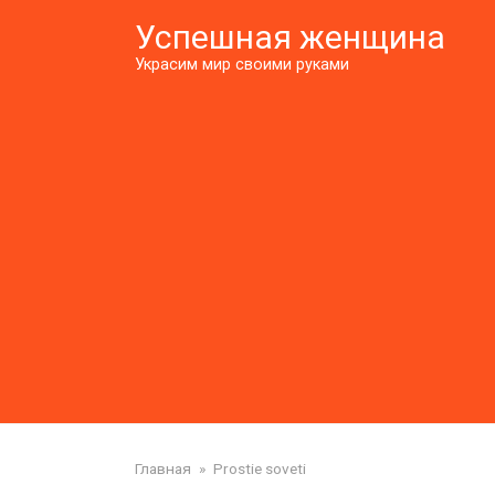
Перейти
Успешная женщина
к
контенту
Украсим мир своими руками
Главная
»
Prostie soveti