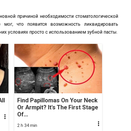
новной причиной необходимости стоматологической
е мог, что появится возможность ликвидировать
их условиях просто с использованием зубной пасты.
ll
Find Papillomas On Your Neck
Or Armpit? It's The First Stage
Of...
2 h 34 min