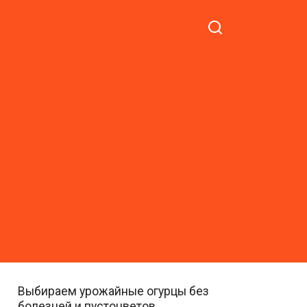
Выбираем урожайные огурцы без
болезней и пустоцветов