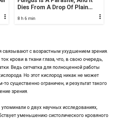
ll
Fungus Is A Parasite, And It
Dies From A Drop Of Plain...
8 h 6 min
я связывают с возрастным ухудшением зрения.
ок крови в ткани глаза, что, в свою очередь,
атки. Ведь сетчатка для полноценной работы
ислорода. Но этот кислород никак не может
ем-то существенно ограничен, и результат такого
ение зрения.
 упоминали о двух научных исследованиях,
обствует уменьшению систолического кровяного