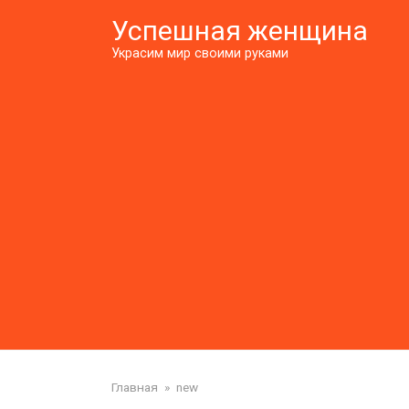
Перейти
Успешная женщина
к
контенту
Украсим мир своими руками
Главная
»
new