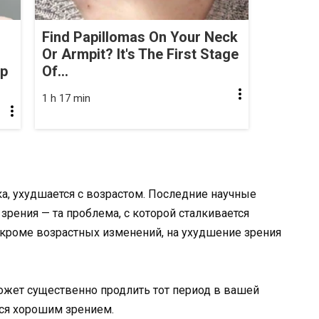
Find Papillomas On Your Neck
Or Armpit? It's The First Stage
op
Of...
1 h 17 min
ка, ухудшается с возрастом. Последние научные
рения — та проблема, с которой сталкивается
 кроме возрастных изменений, на ухудшение зрения
ожет существенно продлить тот период в вашей
ся хорошим зрением.