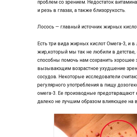
проблем со зрением. Недостаток витамина
и резь в глазах, а также близорукость.
Лосось — главный источник жирных кисло
Есть три вида жирных кислот Омега-3, и в
жир,который мы так не любили в детстве,
способны помочь нам сохранить хорошее з
вызывающим возрастное ухудшение зрени
сосудов. Некоторые исследователи счита
регулярного употребления в пищу дозогек
омега-3. Ее производные предотвращают
далеко не лучшим образом влияющее на в