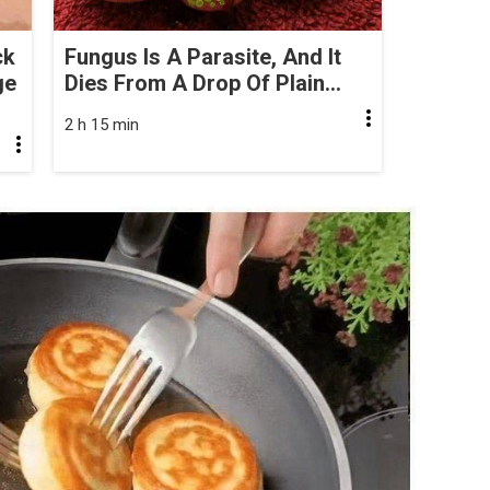
ck
Fungus Is A Parasite, And It
ge
Dies From A Drop Of Plain...
2 h 15 min