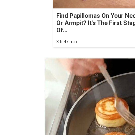
Find Papillomas On Your Ne
Or Armpit? It's The First Sta
Of...
8 h 47 min