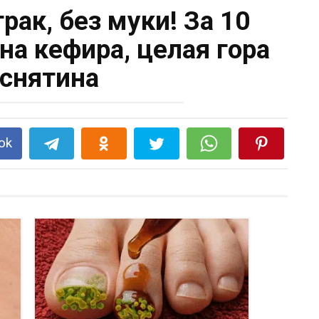
рак, без муки! За 10
ана кефира, целая гора
снятина
ok