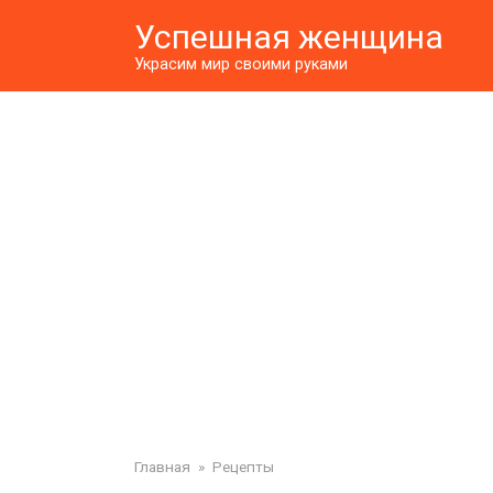
Перейти
Успешная женщина
к
контенту
Украсим мир своими руками
Главная
»
Рецепты