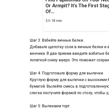
Or Armpit? It's The First Sta
Of...
5 h 18 min
Шаг 3: Взбейте яичные белки.
Добавьте щепотку соли в яичные белки и 
венчика. В два приема введите взбитые б
лопаткой снизу вверх. Это поможет сохран
Шаг 4: Подготовьте форму для выпечки.
Круглую форму для выпечки с высокими б
бумагой. Вылейте смесь в подготовленную
слегка постучите формой по столу, чтобы 
Шаг 5: Выпекаем торт.