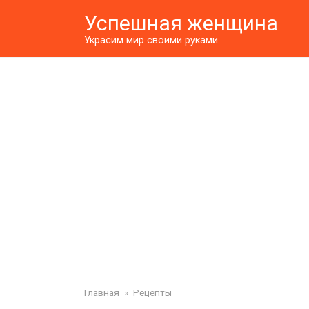
Перейти
Успешная женщина
к
контенту
Украсим мир своими руками
Главная
»
Рецепты