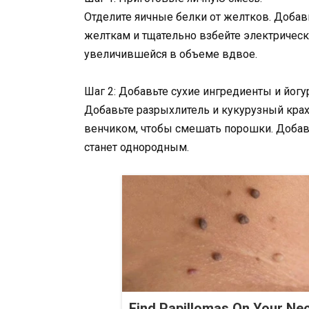
Отделите яичные белки от желтков. Добавь
желткам и тщательно взбейте электрическ
увеличившейся в объеме вдвое.
Шаг 2: Добавьте сухие ингредиенты и йогур
Добавьте разрыхлитель и кукурузный кра
венчиком, чтобы смешать порошки. Добавь
станет однородным.
Find Papillomas On Your Ne