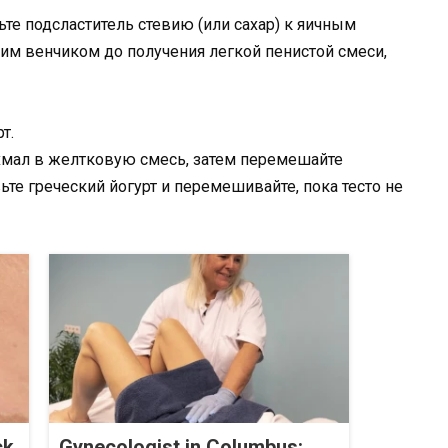
те подсластитель стевию (или сахар) к яичным
им венчиком до получения легкой пенистой смеси,
т.
хмал в желтковую смесь, затем перемешайте
те греческий йогурт и перемешивайте, пока тесто не
ck
Gynecologist in Columbus: