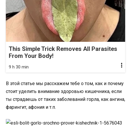
This Simple Trick Removes All Parasites
From Your Body!
9 h 30 min
В этой статье мы расскажем тебе о том, как и почему
стоит уделить внимание здоровью кишечника, если
ты страдаешь от таких заболеваний горла, как ангина,
фарингит, афония и т.п.