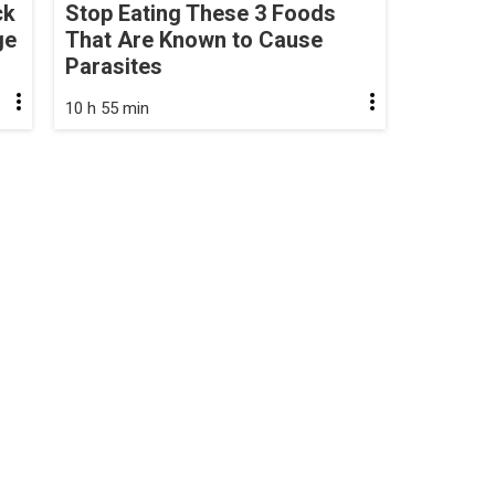
ck
Stop Eating These 3 Foods
ge
That Are Known to Cause
Parasites
10 h 55 min