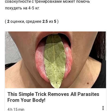
совокупности с тренировками может помочь
похудеть на 4-5 кг.
(
2
оценки, среднее
2.5
из
5
)
This Simple Trick Removes All Parasites
From Your Body!
4 h 15 min