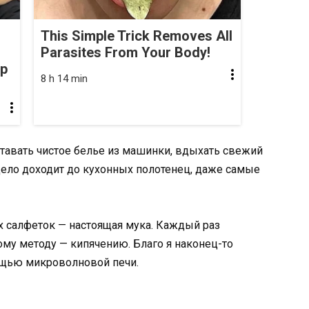
This Simple Trick Removes All
Parasites From Your Body!
op
8 h 14 min
тавать чистое белье из машинки, вдыхать свежий
дело доходит до кухонных полотенец, даже самые
х салфеток — настоящая мука. Каждый раз
ому методу — кипячению. Благо я наконец-то
щью микроволновой печи.