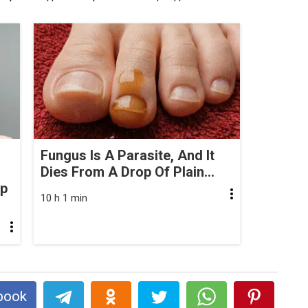
Fungus Is A Parasite, And It
Dies From A Drop Of Plain...
op
10 h 1 min
book