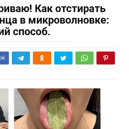
риваю! Как отстирать
нца в микроволновке:
й способ.
ok