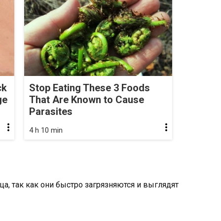
ck
Stop Eating These 3 Foods
ge
That Are Known to Cause
Parasites
4 h 10 min
ца, так как они быстро загрязняются и выглядят