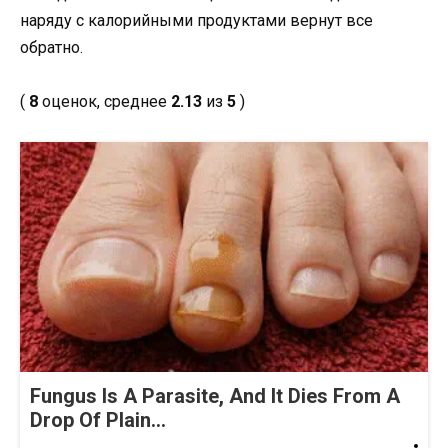
наряду с калорийными продуктами вернут все
обратно.
(
8
оценок, среднее
2.13
из
5
)
Fungus Is A Parasite, And It Dies From A
Drop Of Plain...