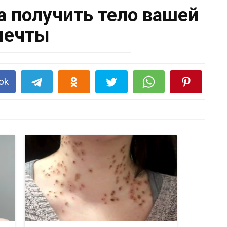
а получить тело вашей
мечты
ok