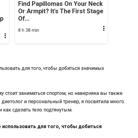
Find Papillomas On Your Neck
Or Armpit? It's The First Stage
op
Of...
8 h 38 min
ьзовать для того, чтобы добиться значимых
у стоит заниматься спортом, но наверняка вы также
к диетолог и персональный тренер, я посвятила много
 как сделать тело подтянутым.
 использовать для того, чтобы добиться