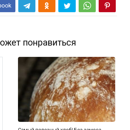
book
ожет понравиться
Самый полезный хлеб! Без замеса,