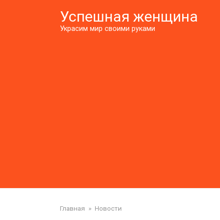
Перейти
Успешная женщина
к
контенту
Украсим мир своими руками
Главная
»
Новости