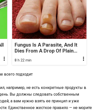
ll
Fungus Is A Parasite, And It
Dies From A Drop Of Plain...
8 h 22 min
ше всего подходит
л, например, не есть конкретные продукты в
в день. Вы должны следовать собственным
дей, а вам нужно взять ее принцип и уже
сти. Единственное жесткое правило — не морите